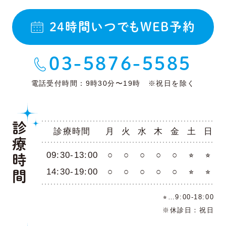
24時間いつでもWEB予約
03-5876-5585
電話受付時間：9時30分〜19時 ※祝日を除く
診療時間
診療時間
月
火
水
木
金
土
日
09:30-13:00
○
○
○
○
○
⭐︎
⭐︎
14:30-19:00
○
○
○
○
○
⭐︎
⭐︎
⭐︎…9:00-18:00
※休診日：祝日