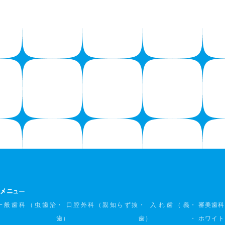
メニュー
一般歯科
（虫歯治
・ 口腔外科
（親知らず抜
・ 入れ歯（義
・ 審美歯科
歯）
歯）
・ ホワイ