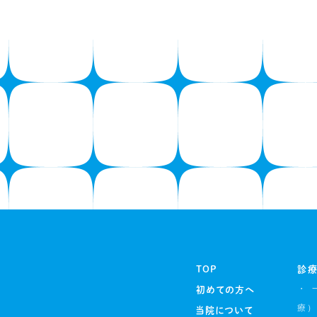
TOP
診療
・ 
初めての方へ
療）
当院について