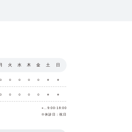
月
火
水
木
金
土
日
○
○
○
○
○
⭐︎
⭐︎
○
○
○
○
○
⭐︎
⭐︎
⭐︎…9:00-18:00
※休診日：祝日